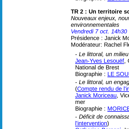
TR 2 : Un territoire 
Nouveaux enjeux, nouve
environnementales
Vendredi 7 oct. 14h30
Présidence : Janick M
Modérateur: Rachel Fl
-
Le littoral, un milie
Jean-Yves Lesouëf
,
National de Brest
Biographie :
LE SOU
-
Le littoral, un enga
(
Compte rendu de l'i
Janick Moriceau
, Vi
mer
Biographie :
MORICE
-
Déficit de connaissan
l'intervention
)