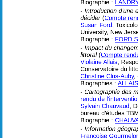
Biographie :
LANDRY
-
Introduction d’une 
décider
(
Compte rendu
Susan Ford
, Toxicol
University, New Jers
Biographie :
FORD S
-
Impact du changeme
littoral
(
Compte rendu 
Violaine Allais
, Respo
Conservatoire du litto
Christine Clus-Auby
,
Biographies :
ALLAIS
-
Cartographie des mil
rendu de l'interventi
Sylvain Chauvaud
, D
bureau d’études TBM 
Biographie :
CHAUVA
-
Information géograph
Françoise Gourmelo