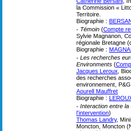
Catherine Bersani
, I
la Commission « Litt
Territoire.
Biographie :
BERSANI
-
Témoin
(
Compte ren
Sylvie Magnanon, Con
régionale Bretagne (c
Biographie :
MAGNAN
-
Les recherches eur
Environments
(
Compt
Jacques Leroux
, Bio
des recherches assoc
environnement, P&G
Aourell Mauffret
Biographie :
LEROUX
-
Interaction entre la
l'intervention
)
Thomas Landry
, Min
Moncton, Moncton (