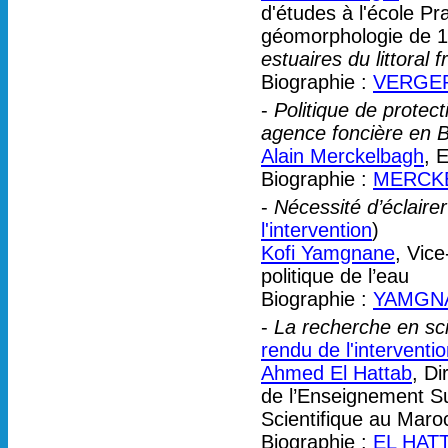
d'études à l'école Pr
géomorphologie de 19
estuaires du littoral 
Biographie :
VERGER
-
Politique de protect
agence foncière en 
Alain Merckelbagh
, 
Biographie :
MERCKE
-
Nécessité d’éclaire
l'intervention
)
Kofi Yamgnane
, Vic
politique de l’eau
Biographie :
YAMGNA
-
La recherche en sci
rendu de l'interventi
Ahmed El Hattab
, Di
de l’Enseignement Su
Scientifique au Maro
Biographie :
EL HAT