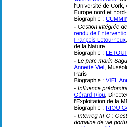
l'Université de Cor
Europe nord et nord-
Biographie :
CUMMINS
-
Gestion intégrée de
rendu de l'interventi
François Letourneux
de la Nature
Biographie :
LETOUR
-
Le parc marin Sagu
Annette Viel
, Muséol
Paris
Biographie :
VIEL An
-
Influence prédomin
Gérard Riou
, Direct
l’Exploitation de la 
Biographie :
RIOU G
-
Interreg III C : Ge
domaine de vie port