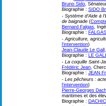
Bruno Sido
, Sénateu
Biographie :
SIDO B
-
Système d’Aide à l’
de baignade
(
Compte 
Bernard Falgas
, Ing
Biographie :
FALGAS
-
Agriculture, agricul
l'intervention
)
Jean-Claude Le Gall
Biographie :
LE GALL
-
La coquille Saint-J
Frédéric Jean
, Cher
Biographie :
JEAN Fr
-
Les pêcheurs : acte
l'intervention
)
Pierre-Georges Dach
maritimes et des éle
Biographie :
DACHIC