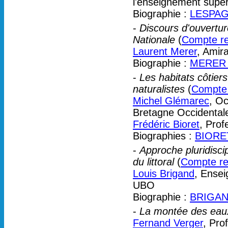
l'enseignement supéri
Biographie :
LESPAG
-
Discours d'ouverture 
Nationale
(
Compte ren
Laurent Merer
, Amira
Biographie :
MERER 
-
Les habitats côtiers 
naturalistes
(
Compte 
Michel Glémarec
, Oc
Bretagne Occidental
Frédéric Bioret
, Pro
Biographies :
BIORET
-
Approche pluridiscip
du littoral
(
Compte ren
Louis Brigand
, Ense
UBO
Biographie :
BRIGAN
-
La montée des eaux 
Fernand Verger
, Pro