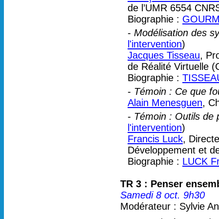
de l’UMR 6554 CNR
Biographie :
GOURME
-
Modélisation des sy
l'intervention
)
Jacques Tisseau
, Pr
de Réalité Virtuelle 
Biographie :
TISSEA
-
Témoin : Ce que fou
Alain Menesguen
, C
-
Témoin : Outils de 
l'intervention
)
Francis Luck
, Direct
Développement et de
Biographie :
LUCK Fr
TR 3 : Penser ensembl
Samedi 8 oct. 9h30
Modérateur : Sylvie A