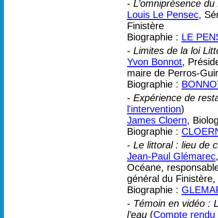
-
L’omniprésence du li
Louis Le Pensec
, Sé
Finistère
Biographie :
LE PEN
-
Limites de la loi Litt
Yvon Bonnot
, Présid
maire de Perros-Guir
Biographie :
BONNOT
-
Expérience de rest
l'intervention
)
James Cloern
, Biolo
Biographie :
CLOERN
-
Le littoral : lieu d
Jean-Paul Glémarec
Océane, responsable 
général du Finistère,
Biographie :
GLEMAR
-
Témoin en vidéo : La
l’eau
(
Compte rendu d