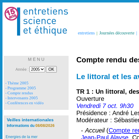
entretiens
|
Journées découverte
|
Compte rendu des
M E N U
Année :
Le littoral et les
- Thème 2005
- Programme 2005
TR 1 : Un littoral, d
- Compte rendus
Ouverture
- Intervenants 2005
- Conférences en vidéo
Vendredi 7 oct. 9h30
Présidence : André Le
Modérateur : Sébasti
Veilles internationales
Informations du
08/08/2026
-
Accueil
(
Compte ren
Jean-Paul Alayse
, C
Energies de la mer