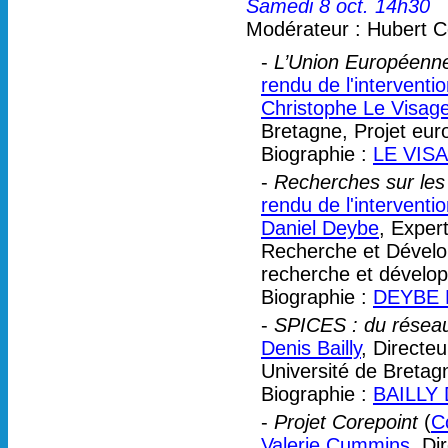
Samedi 8 oct. 14h30
Modérateur : Hubert C
-
L’Union Européenne
rendu de l'interventi
Christophe Le Visag
Bretagne, Projet euro
Biographie :
LE VISA
-
Recherches sur le
rendu de l'interventi
Daniel Deybe
, Exper
Recherche et Dévelop
recherche et dévelo
Biographie :
DEYBE D
-
SPICES : du réseau 
Denis Bailly
, Directe
Université de Bretag
Biographie :
BAILLY 
-
Projet Corepoint
(
C
Valerie Cummins
, Di