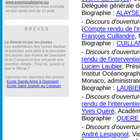
www.energiesdelamer.eu
Déléguée générale de
energiesdelamer.eu vous souhaite
un bon week-end de 15 août
Biographie :
ALAYSE 
-
Discours d'ouverture
(
Compte rendu de l'i
B R È V E S
François Cuillandre
,
Biographie :
CUILLA
Le littoral vu par les jeunes
Les webtrotteurs des lycées Vauban
-
Discours d'ouverture 
et Kerichen sont allés à la rencontre
des jeunes des écoles de Ouessant
rendu de l'interventi
et du Conquet et leur ont posé une
question simple : Pour toi, qu'est-ce
Lucien Laubier
, Prés
que le littoral ?
Institut Océanographi
Visionnez les réponses des jeunes :
Monaco, administrat
-
Ecole Sainte Anne à Ouessant
-
Ecole Saint Joseph au Conquet
Biographie :
LAUBIER
-
Discours d'ouverture
rendu de l'interventi
Yves Quéré
, Académ
Biographie :
QUERE 
-
Discours d'ouvertur
André Lespagnol
, Vi