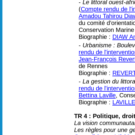
-
Le littoral ouest-af
(
Compte rendu de l'i
Amadou Tahirou Dia
du comité d’orientat
Conservation Marine 
Biographie :
DIAW Am
-
Urbanisme : Boulev
rendu de l'interventi
Jean-François Rever
de Rennes
Biographie :
REVERT 
-
La gestion du littor
rendu de l'interventi
Bettina Laville
, Conse
Biographie :
LAVILLE
TR 4 : Politique, droit
La vision communautaire
Les règles pour une ges