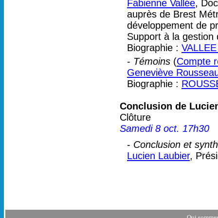
Fabienne Vallée
, Doc
auprès de Brest Métr
développement de pro
Support à la gestio
Biographie :
VALLEE 
-
Témoins
(
Compte re
Geneviève Roussea
Biographie :
ROUSSE
Conclusion de Lucie
Clôture
Samedi 8 oct. 17h30
-
Conclusion et synt
Lucien Laubier
, Prés
Qui sommes