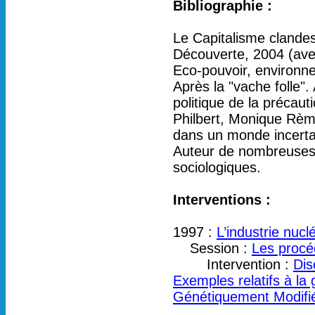
Bibliographie :
Le Capitalisme clandest
Découverte, 2004 (ave
Eco-pouvoir, environne
Après la "vache folle"
politique de la précaut
Philbert, Monique Rèm
dans un monde incertai
Auteur de nombreuses p
sociologiques.
Interventions :
1997 :
L’industrie nucl
Session :
Les procéd
Intervention :
Dis
Exemples relatifs à la
Génétiquement Modifi