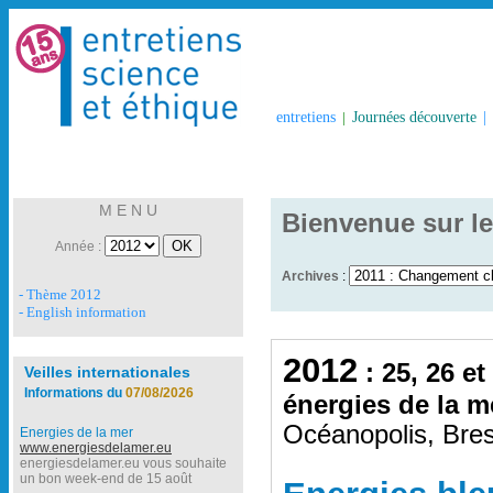
entretiens
|
Journées découverte
|
M E N U
Bienvenue sur le
Année :
Archives
:
- Thème 2012
- English information
2012
: 25, 26 et
Veilles internationales
Informations du
07/08/2026
énergies de la m
Océanopolis, Bres
Energies de la mer
www.energiesdelamer.eu
energiesdelamer.eu vous souhaite
un bon week-end de 15 août